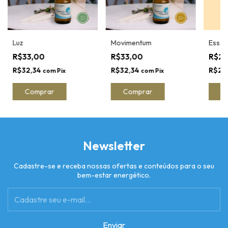
Luz
Movimentum
Essent
R$33,00
R$33,00
R$2
R$32,34
R$32,34
R$25
com
Pix
com
Pix
C
Newsletter
Cadastre-se e receba nossas ofertas e conteúdos para o seu
bem-estar energético.