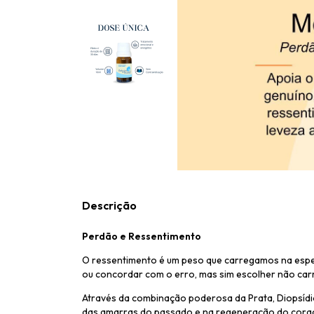
Descrição
Perdão e Ressentimento
O ressentimento é um peso que carregamos na esper
ou concordar com o erro, mas sim escolher não car
Através da combinação poderosa da Prata, Diopsídio,
das amarras do passado e na regeneração do coraçã