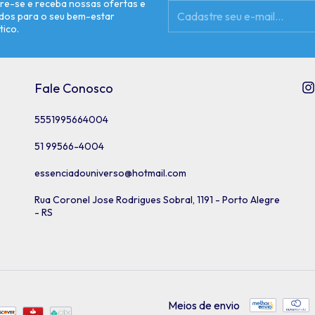
re-se e receba nossas ofertas e
dos para o seu bem-estar
tico.
Fale Conosco
5551995664004
51 99566-4004
essenciadouniverso@hotmail.com
Rua Coronel Jose Rodrigues Sobral, 1191 - Porto Alegre
- RS
Meios de envio