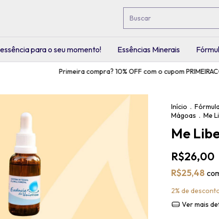
essência para o seu momento!
Essências Minerais
Fórmul
Primeira compra? 10% OFF com o cupom PRIMEIRACO
Início
.
Fórmula
Mágoas
.
Me L
Me Lib
R$26,00
R$25,48
co
2% de descont
Ver mais de