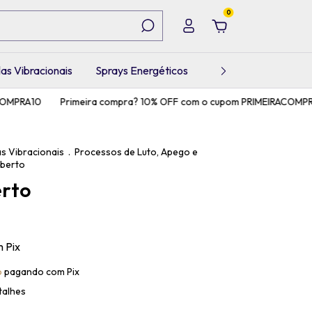
0
as Vibracionais
Sprays Energéticos
Pets
MPRA10
Primeira compra? 10% OFF com o cupom PRIMEIRACOMPRA1
s Vibracionais
.
Processos de Luto, Apego e
iberto
erto
m
Pix
o
pagando com Pix
talhes